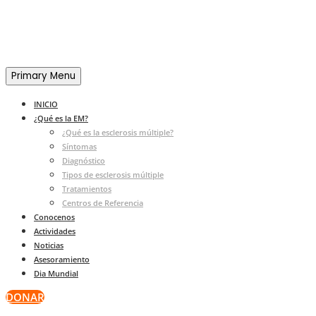
Primary Menu
INICIO
¿Qué es la EM?
¿Qué es la esclerosis múltiple?
Síntomas
Diagnóstico
Tipos de esclerosis múltiple
Tratamientos
Centros de Referencia
Conocenos
Actividades
Noticias
Asesoramiento
Dia Mundial
DONAR