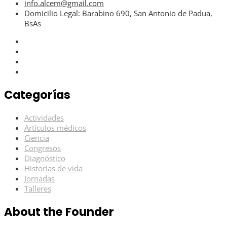
info.alcem@gmail.com
Domicilio Legal: Barabino 690, San Antonio de Padua,
BsAs
Categorías
Actividades
Artículos médicos
Ciencia
Congresos
Diagnóstico
Historias de vida
Jornadas
Talleres
About the Founder