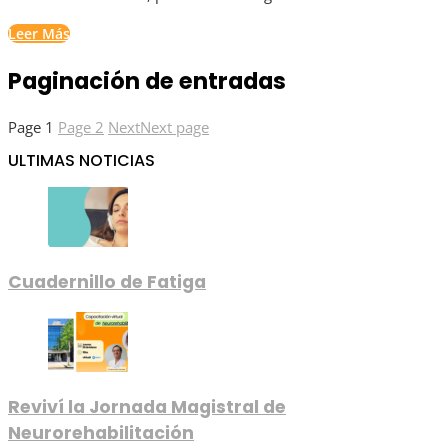
Leer Más
Paginación de entradas
Page
1
Page
2
Next
Next page
ULTIMAS NOTICIAS
Cuadernillo de Fatiga
Reviví la Jornada Magistral de
Neurorehabilitación