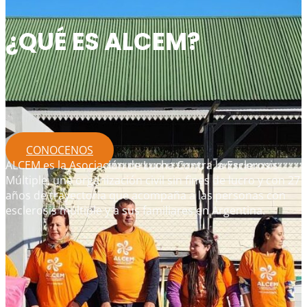
¿QUÉ ES ALCEM?
CONOCENOS
ALCEM es la Asociación de Lucha Contra la Esclerosis
Múltiple, una organización civil sin fines de lucro y con 27
años de trayectoria que acompaña a las personas con
esclerosis múltiple y a sus familiares en Argentina.