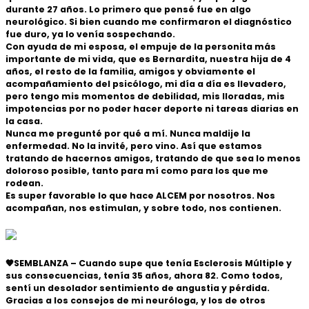
durante 27 años. Lo primero que pensé fue en algo
neurológico. Si bien cuando me confirmaron el diagnóstico
fue duro, ya lo venía sospechando.
Con ayuda de mi esposa, el empuje de la personita más
importante de mi vida, que es Bernardita, nuestra hija de 4
años, el resto de la familia, amigos y obviamente el
acompañamiento del psicólogo, mi día a día es llevadero,
pero tengo mis momentos de debilidad, mis lloradas, mis
impotencias por no poder hacer deporte ni tareas diarias en
la casa.
Nunca me pregunté por qué a mí. Nunca maldije la
enfermedad. No la invité, pero vino. Así que estamos
tratando de hacernos amigos, tratando de que sea lo menos
doloroso posible, tanto para mí como para los que me
rodean.
Es super favorable lo que hace ALCEM por nosotros. Nos
acompañan, nos estimulan, y sobre todo, nos contienen.
🧡SEMBLANZA – Cuando supe que tenía Esclerosis Múltiple y
sus consecuencias, tenía 35 años, ahora 82. Como todos,
sentí un desolador sentimiento de angustia y pérdida.
Gracias a los consejos de mi neuróloga, y los de otros