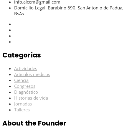
info.alcem@gmail.com
Domicilio Legal: Barabino 690, San Antonio de Padua,
BsAs
Categorías
Actividades
Artículos médicos
Ciencia
Congresos
Diagnóstico
Historias de vida
Jornadas
Talleres
About the Founder