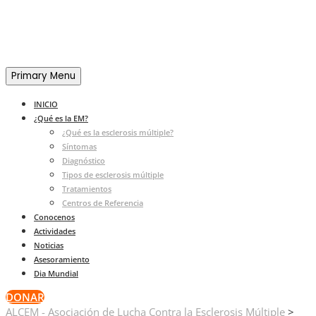
Primary Menu
INICIO
¿Qué es la EM?
¿Qué es la esclerosis múltiple?
Síntomas
Diagnóstico
Tipos de esclerosis múltiple
Tratamientos
Centros de Referencia
Conocenos
Actividades
Noticias
Asesoramiento
Dia Mundial
DONAR
ALCEM - Asociación de Lucha Contra la Esclerosis Múltiple
>