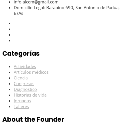
info.alcem@gmail.com
Domicilio Legal: Barabino 690, San Antonio de Padua,
BsAs
Categorías
Actividades
Artículos médicos
Ciencia
Congresos
Diagnóstico
Historias de vida
Jornadas
Talleres
About the Founder