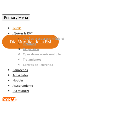
Encontrá Tus
Primary Menu
INICIO
¿Qué es la EM?
¿Qué es la esclerosis múltiple?
Día Mundial de la EM
Síntomas
Diagnóstico
Tipos de esclerosis múltiple
Tratamientos
Centros de Referencia
Conocenos
Actividades
Noticias
Asesoramiento
Dia Mundial
DONAR