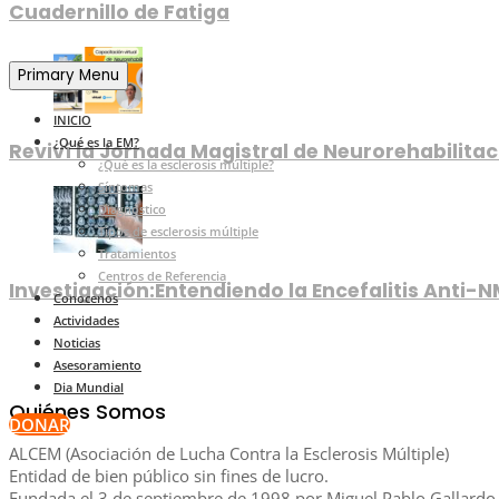
Cuadernillo de Fatiga
Primary Menu
INICIO
¿Qué es la EM?
Reviví la Jornada Magistral de Neurorehabilitac
¿Qué es la esclerosis múltiple?
Síntomas
Diagnóstico
Tipos de esclerosis múltiple
Tratamientos
Centros de Referencia
Investigación:Entendiendo la Encefalitis Anti-
Conocenos
Actividades
Noticias
Asesoramiento
Dia Mundial
Quiénes Somos
DONAR
ALCEM (Asociación de Lucha Contra la Esclerosis Múltiple)
Entidad de bien público sin fines de lucro.
Fundada el 3 de septiembre de 1998 por Miguel Pablo Gallardo