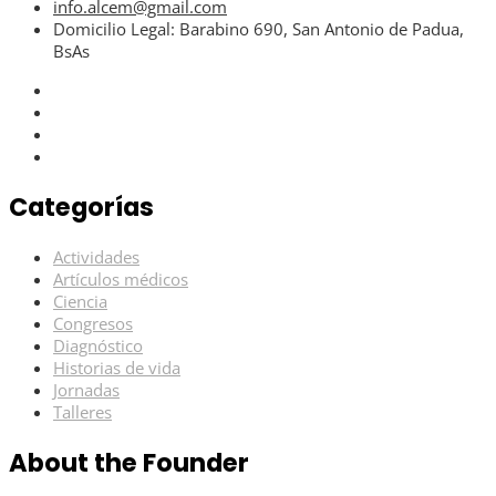
info.alcem@gmail.com
Domicilio Legal: Barabino 690, San Antonio de Padua,
BsAs
Categorías
Actividades
Artículos médicos
Ciencia
Congresos
Diagnóstico
Historias de vida
Jornadas
Talleres
About the Founder