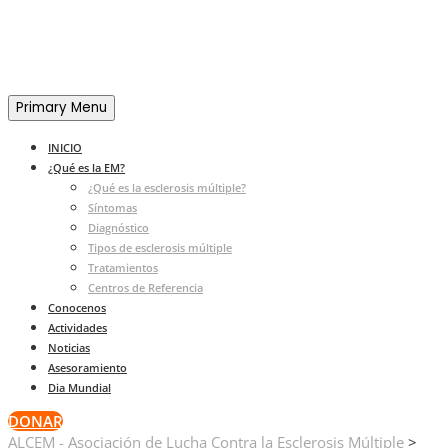
Primary Menu
INICIO
¿Qué es la EM?
¿Qué es la esclerosis múltiple?
Síntomas
Diagnóstico
Tipos de esclerosis múltiple
Tratamientos
Centros de Referencia
Conocenos
Actividades
Noticias
Asesoramiento
Dia Mundial
DONAR
ALCEM - Asociación de Lucha Contra la Esclerosis Múltiple
>