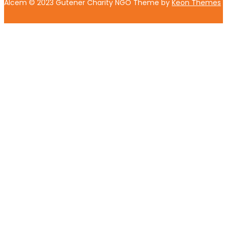
Alcem © 2023 Gutener Charity NGO Theme by
Keon Themes