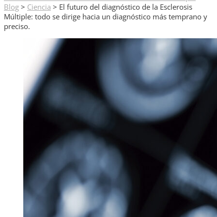
Blog
>
Ciencia
>
El futuro del diagnóstico de la Esclerosis
Múltiple: todo se dirige hacia un diagnóstico más temprano y
preciso.