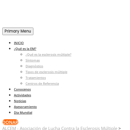
Primary Menu
INICIO
¿Qué es la EM?
¿Qué es la esclerosis múltiple?
Síntomas
Diagnóstico
Tipos de esclerosis múltiple
Tratamientos
Centros de Referencia
Conocenos
Actividades
Noticias
Asesoramiento
Dia Mundial
DONAR
ALCEM - Asociación de Lucha Contra la Esclerosis Múltiple
>