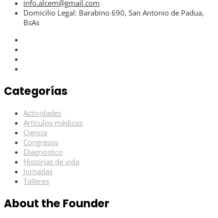
info.alcem@gmail.com
Domicilio Legal: Barabino 690, San Antonio de Padua,
BsAs
Categorías
Actividades
Artículos médicos
Ciencia
Congresos
Diagnóstico
Historias de vida
Jornadas
Talleres
About the Founder