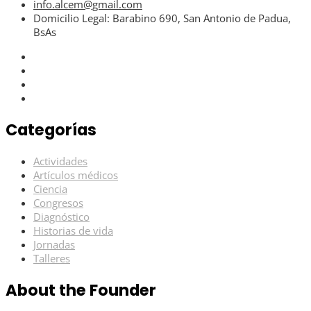
info.alcem@gmail.com
Domicilio Legal: Barabino 690, San Antonio de Padua,
BsAs
Categorías
Actividades
Artículos médicos
Ciencia
Congresos
Diagnóstico
Historias de vida
Jornadas
Talleres
About the Founder