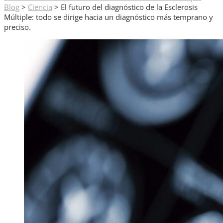
Blog
>
Ciencia
>
El futuro del diagnóstico de la Esclerosis
Múltiple: todo se dirige hacia un diagnóstico más temprano y
preciso.