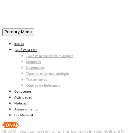
Primary Menu
INICIO
¿Qué es la EM?
¿Qué es la esclerosis múltiple?
Síntomas
Diagnóstico
Tipos de esclerosis múltiple
Tratamientos
Centros de Referencia
Conocenos
Actividades
Noticias
Asesoramiento
Dia Mundial
DONAR
ALCEM - Asociación de Lucha Contra la Esclerosis Múltiple
>