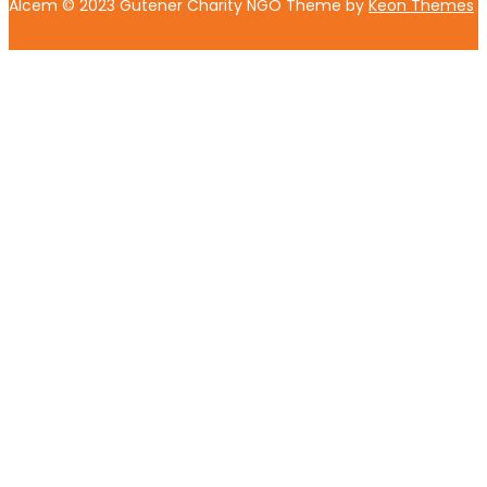
Alcem © 2023 Gutener Charity NGO Theme by
Keon Themes